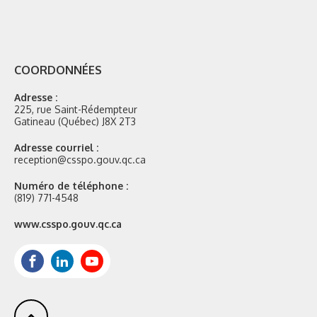
COORDONNÉES
Adresse :
225, rue Saint-Rédempteur
Gatineau (Québec) J8X 2T3
Adresse courriel :
reception@csspo.gouv.qc.ca
Numéro de téléphone :
(819) 771-4548
Site
www.csspo.gouv.qc.ca
web
:
Facebook
LinkedIn
Youtube