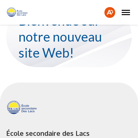
Ouvrir
Fe
la
Ouvrir
Bienvenue sur
naviga
la
la
du
barre
bar
site
d'accessibilité.
notre nouveau
d'a
site Web!
École secondaire des Lacs